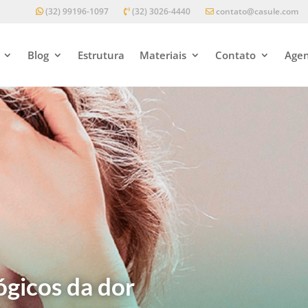
(32) 99196-1097
(32) 3026-4440
contato@casule.com
Blog
Estrutura
Materiais
Contato
Agen
ógicos da dor