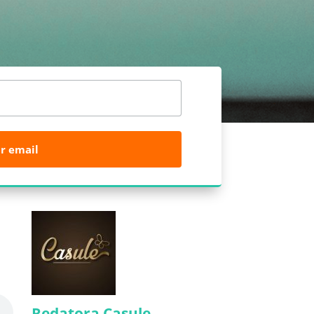
r email
Redatora Casule