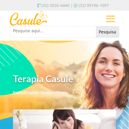
(32) 3026-4440 |
(32) 99196-1097
Terapia Casule
Página Principal
»
Serviços
»
Terapia