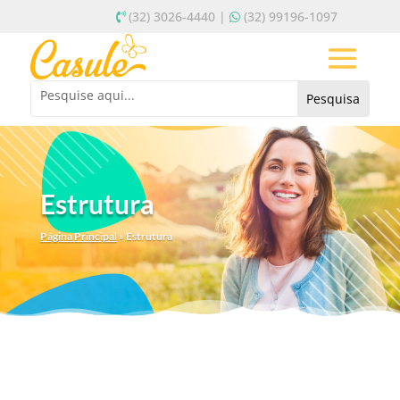
(32) 3026-4440 |
(32) 99196-1097
Estrutura
Página Principal
»
Estrutura