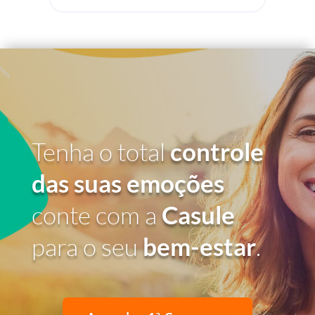
Tenha o total
controle
das suas emoções
conte com a
Casule
para o seu
bem-estar
.