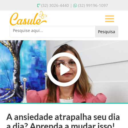
(32) 3026-4440 |
(32) 99196-1097
A ansiedade atrapalha seu dia
a dia? Aprenda a mudar isso!