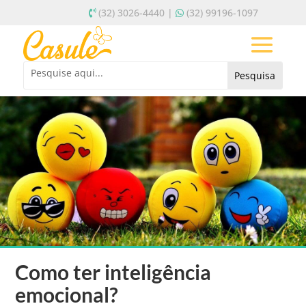
(32) 3026-4440 |
(32) 99196-1097
Como ter inteligência
emocional?