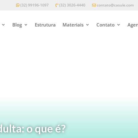
(32) 99196-1097
(32) 3026-4440
contato@casule.com
Blog
Estrutura
Materiais
Contato
Agen
ulta: o que é?