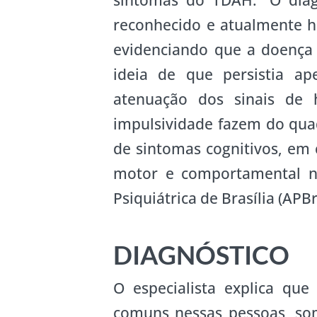
sintomas do TDAH. “O diag
reconhecido e atualmente h
evidenciando que a doença
ideia de que persistia ap
atenuação dos sinais de 
impulsividade fazem do qu
de sintomas cognitivos, e
motor e comportamental na 
Psiquiátrica de Brasília (APB
DIAGNÓSTICO
O especialista explica qu
comuns nessas pessoas, so