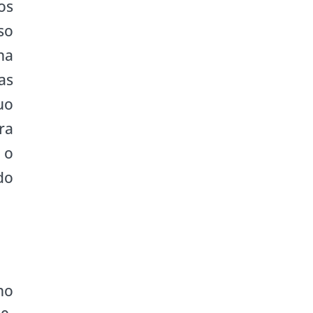
os
so
na
as
uo
ra
 o
do
no