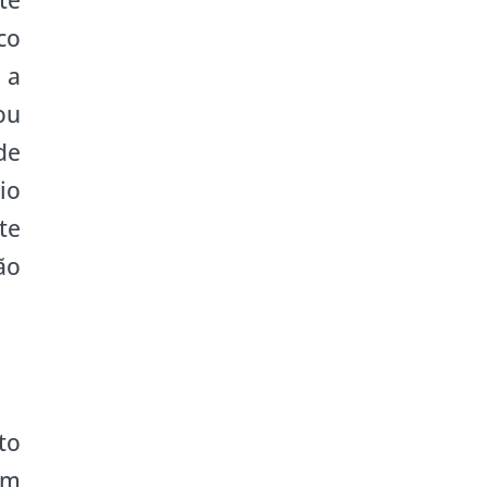
te
co
 a
ou
de
io
te
ão
to
em