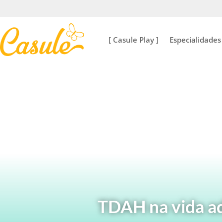
[ Casule Play ]
Especialidades
TDAH na vida ad