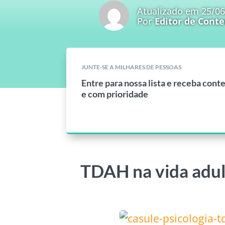
Atualizado em 25/0
Por
Editor de Cont
JUNTE-SE A MILHARES DE PESSOAS
Entre para nossa lista e receba cont
e com prioridade
TDAH na vida adul