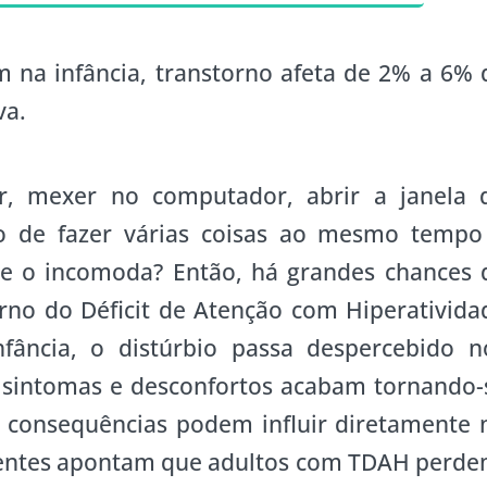
 na infância, transtorno afeta de 2% a 6% 
va.
ler, mexer no computador, abrir a janela 
o de fazer várias coisas ao mesmo tempo
e o incomoda? Então, há grandes chances 
rno do Déficit de Atenção com Hiperativida
ância, o distúrbio passa despercebido n
s sintomas e desconfortos acabam tornando-
s consequências podem influir diretamente 
entes apontam que adultos com TDAH perde