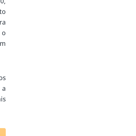
0,
to
ra
 o
am
os
 a
is