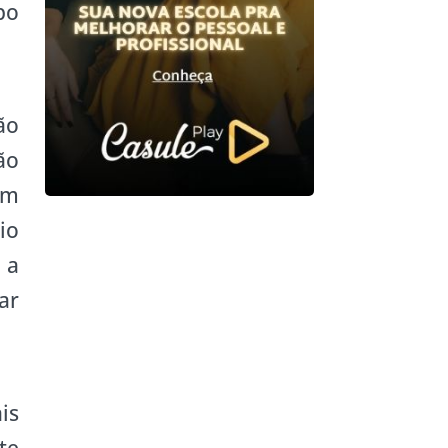
po
ão
ão
em
io
 a
ar
is