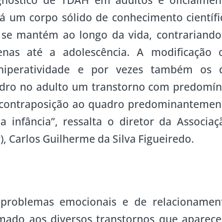
nóstico de TDAH em adultos é oficialmen
á um corpo sólido de conhecimento científi
 se mantém ao longo da vida, contrariando
enas até a adolescência. A modificação 
hiperatividade e por vezes também os 
adro no adulto um transtorno com predomín
m contraposição ao quadro predominantemen
infância”, ressalta o diretor da Associaç
r), Carlos Guilherme da Silva Figueiredo.
e problemas emocionais e de relacionamen
mado aos diversos transtornos que aparec