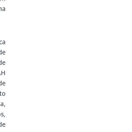
ma
ca
de
de
AH
de
to
a,
s,
de