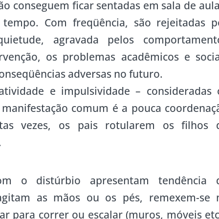
ão conseguem ficar sentadas em sala de aula
 tempo. Com freqüência, são rejeitadas p
uietude, agravada pelos comportament
ervenção, os problemas acadêmicos e socia
conseqüências adversas no futuro.
atividade e impulsividade – consideradas 
ra manifestação comum é a pouca coordenaç
as vezes, os pais rotularem os filhos 
.
om o distúrbio apresentam tendência 
agitam as mãos ou os pés, remexem-se 
r para correr ou escalar (muros, móveis etc.