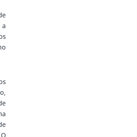
de
 a
os
mo
os
o,
de
na
de
 O