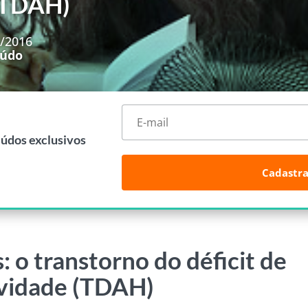
 (TDAH)
3/2016
eúdo
eúdos exclusivos
Cadastra
 o transtorno do déficit de
ividade (TDAH)