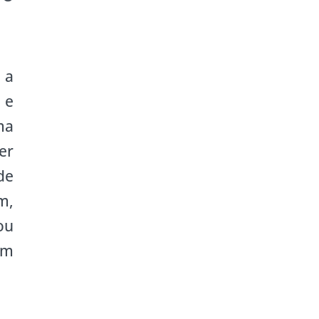
.
 a
 e
ma
er
de
m,
ou
om