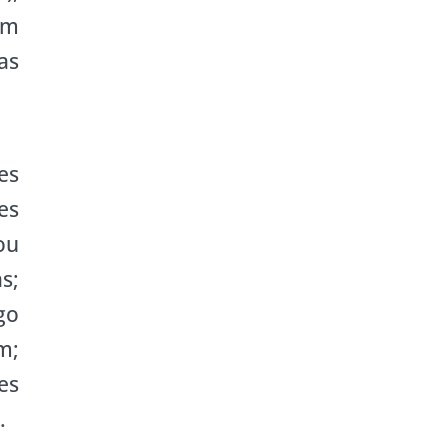
êm
as
es
es
ou
s;
go
m;
es
.