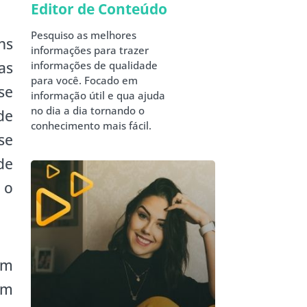
Editor de Conteúdo
Pesquiso as melhores
ns
informações para trazer
as
informações de qualidade
para você. Focado em
se
informação útil e qua ajuda
no dia a dia tornando o
de
conhecimento mais fácil.
se
de
 o
em
am