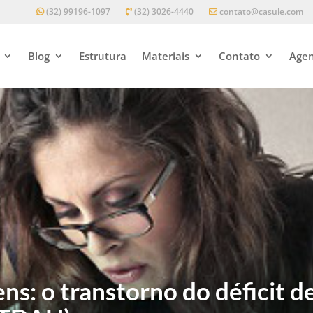
(32) 99196-1097
(32) 3026-4440
contato@casule.com
Blog
Estrutura
Materiais
Contato
Agen
ns: o transtorno do déficit d