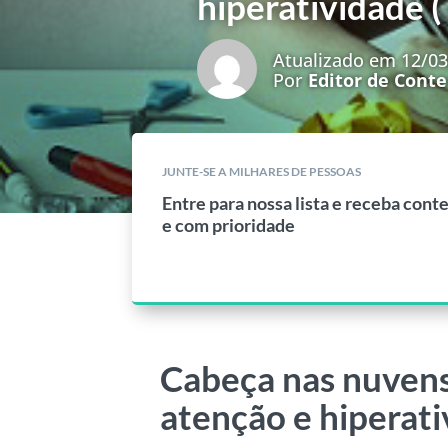
hiperatividade
Atualizado em 12/0
Por
Editor de Cont
JUNTE-SE A MILHARES DE PESSOAS
Entre para nossa lista e receba cont
e com prioridade
Cabeça nas nuvens:
atenção e hiperat