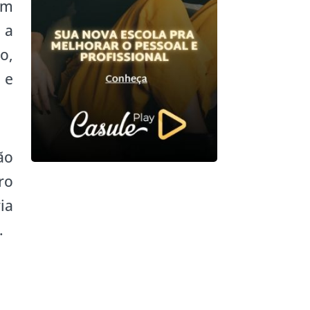
em
 a
o,
 e
ão
ro
ia
.