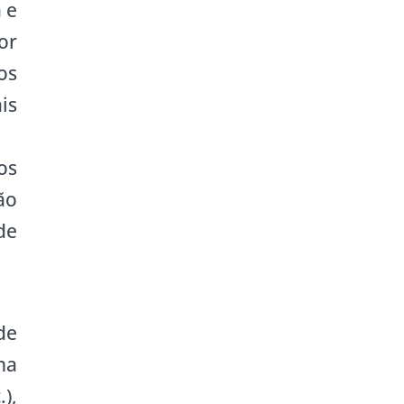
 e
or
os
is
os
ão
de
de
na
),