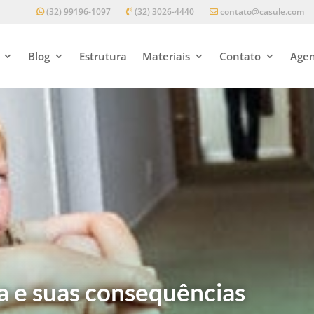
(32) 99196-1097
(32) 3026-4440
contato@casule.com
Blog
Estrutura
Materiais
Contato
Agen
a e suas consequências