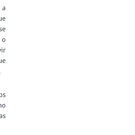
 a
ue
se
 o
ir
ue
.
os
no
as