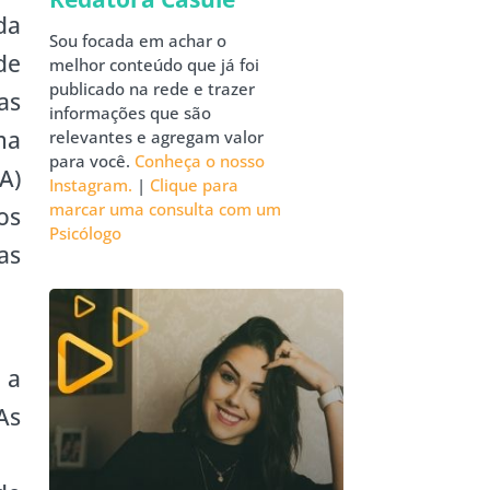
da
Sou focada em achar o
de
melhor conteúdo que já foi
publicado na rede e trazer
as
informações que são
ma
relevantes e agregam valor
para você.
Conheça o nosso
A)
Instagram.
|
Clique para
marcar uma consulta com um
os
Psicólogo
as
 a
As