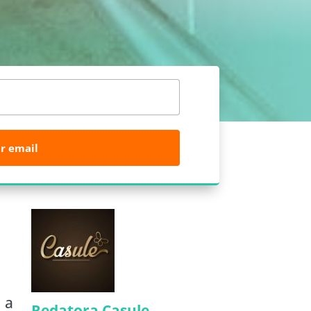
r email
 a
Redatora Casule