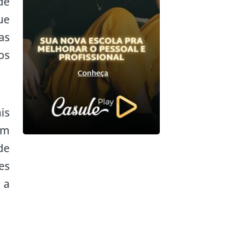
de
ue
as
os
is
em
de
es
 a