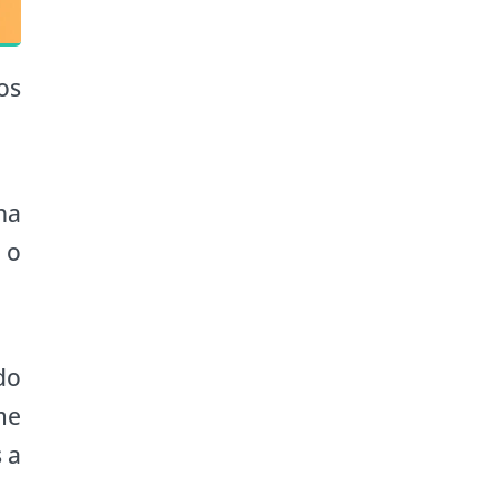
os
na
 o
do
me
 a