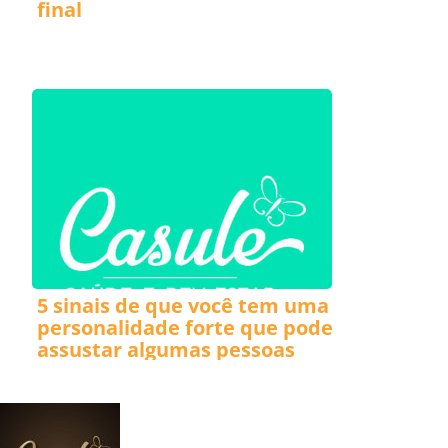
final
5 sinais de que você tem uma
personalidade forte que pode
assustar algumas pessoas