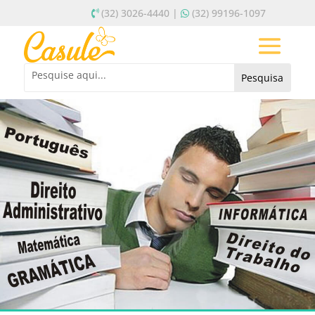
(32) 3026-4440 |
(32) 99196-1097