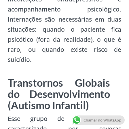
acompanhamento psicológico.
Internações são necessárias em duas
situações: quando o paciente fica
psicótico (fora da realidade), o que é
raro, ou quando existe risco de
suicídio.
Transtornos Globais
do Desenvolvimento
(Autismo Infantil)
Esse grupo de transtornos é
Chamar no WhatsApp
caracterizado por severas