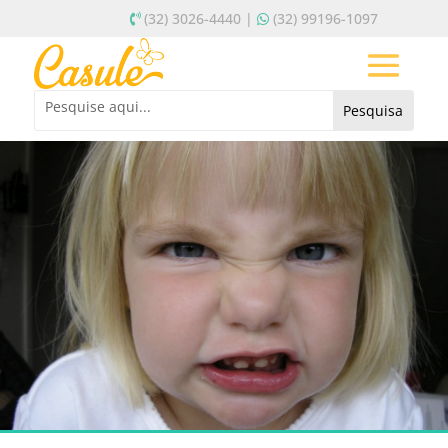
(32) 3026-4440 |
(32) 99196-1097