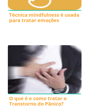
Técnica mindfulness é usada
para tratar emoções
O que é e como tratar o
Transtorno do Pânico?