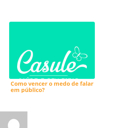
Como vencer o medo de falar
em público?