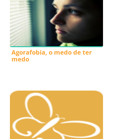
Agorafobia, o medo de ter
medo