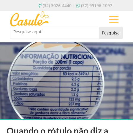
(32) 3026-4440 |
(32) 99196-1097
Quando o rótulo não diz a