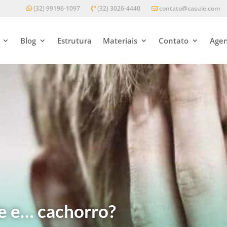
(32) 99196-1097
(32) 3026-4440
contato@casule.com
Blog
Estrutura
Materiais
Contato
Agen
e e… cachorro?