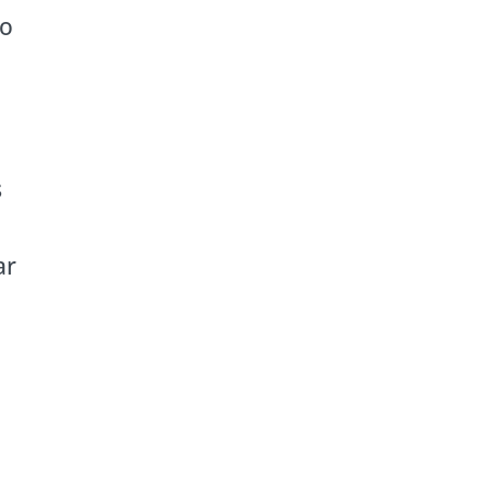
uo
s
ar