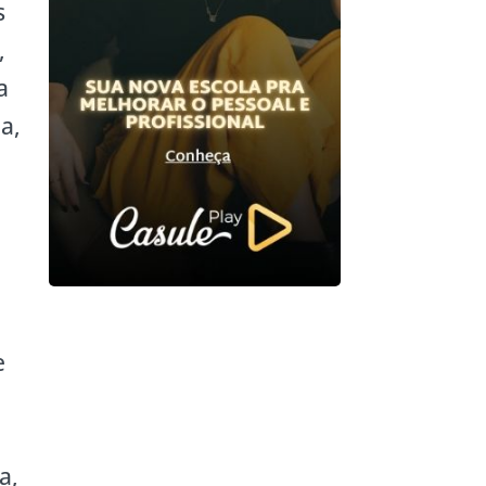
s
,
a
a,
e
a,