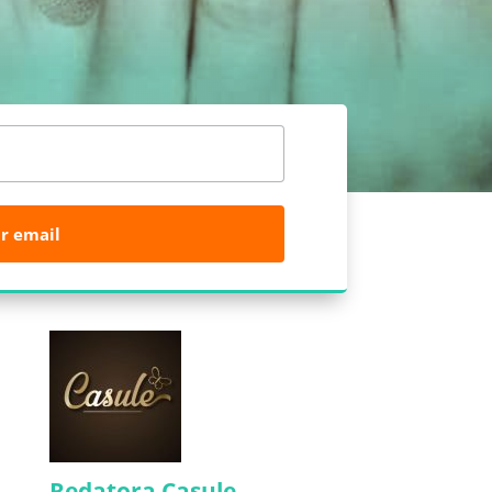
r email
Redatora Casule