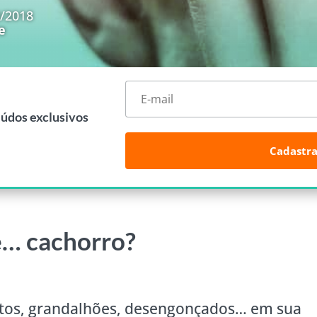
8/2018
e
eúdos exclusivos
Cadastra
e… cachorro?
sitos, grandalhões, desengonçados… em sua