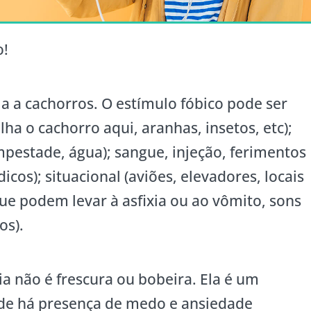
o!
a a cachorros. O estímulo fóbico pode ser
ha o cachorro aqui, aranhas, insetos, etc);
mpestade, água); sangue, injeção, ferimentos
cos); situacional (aviões, elevadores, locais
que podem levar à asfixia ou ao vômito, sons
os).
a não é frescura ou bobeira. Ela é um
nde há presença de medo e ansiedade