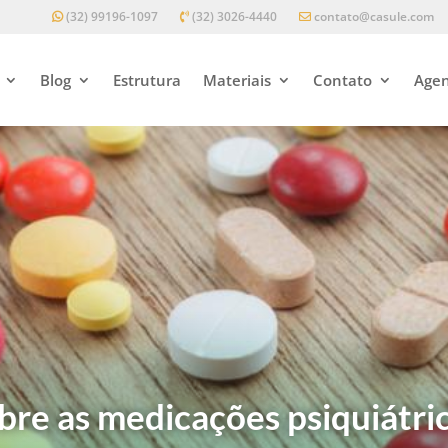
(32) 99196-1097
(32) 3026-4440
contato@casule.com
Blog
Estrutura
Materiais
Contato
Agen
re as medicações psiquiátric