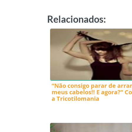
Relacionados:
“Não consigo parar de arra
meus cabelos!! E agora?” C
a Tricotilomania