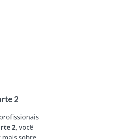
rte 2
profissionais
rte 2
, você
r mais sobre