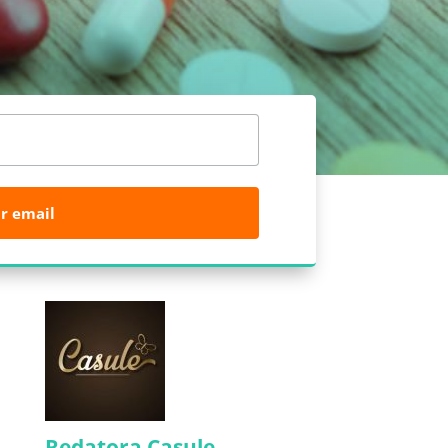
r email
s
Redatora Casule