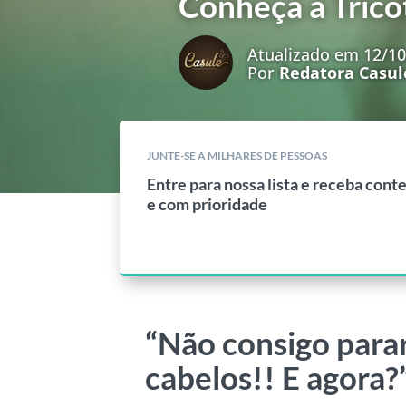
Conheça a Trico
Atualizado em 12/1
Por
Redatora Casul
JUNTE-SE A MILHARES DE PESSOAS
Entre para nossa lista e receba cont
e com prioridade
“Não consigo para
cabelos!! E agora?