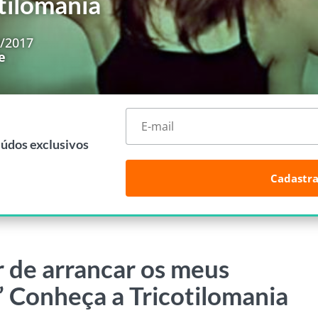
tilomania
0/2017
e
eúdos exclusivos
Cadastra
r de arrancar os meus
” Conheça a Tricotilomania