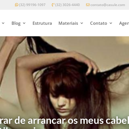
(32) 99196-1097
(32) 3026-4440
contato@casule.com
Blog
Estrutura
Materiais
Contato
Agen
rar de arrancar os meus cabel