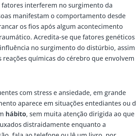
fatores interferem no surgimento da
ssoas manifestam o comportamento desde
rrancar os fios após algum acontecimento
raumático. Acredita-se que fatores genéticos
fluência no surgimento do distúrbio, assim
s reações químicas do cérebro que envolvem
uentes com stress e ansiedade, em grande
mento aparece em situações entediantes ou 
um
hábito
, sem muita atenção dirigida ao que
 puxados distraidamente enquanto a
ão, fala ao telefone ou lê um livro, por