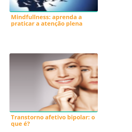
Mindfullness: aprenda a
praticar a atenção plena
Transtorno afetivo bipolar: o
que é?