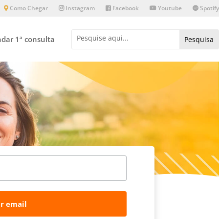
Como Chegar
Instagram
Facebook
Youtube
Spotify
dar 1ª consulta
r email