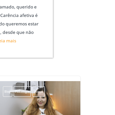
 amado, querido e
Carência afetiva é
do queremos estar
, desde que não
eia mais
Blog
Psicologia
Vídeos