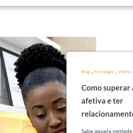
,
,
Blog
Psicologia
Vídeos
Como superar 
afetiva e ter
relacionament
Sabe aquela vontade