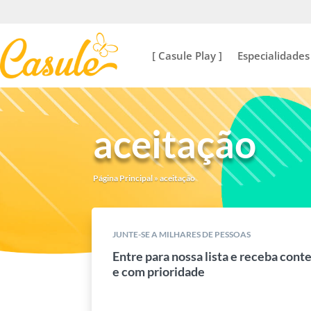
[ Casule Play ]
Especialidades
aceitação
Página Principal
»
aceitação
JUNTE-SE A MILHARES DE PESSOAS
Entre para nossa lista e receba cont
e com prioridade