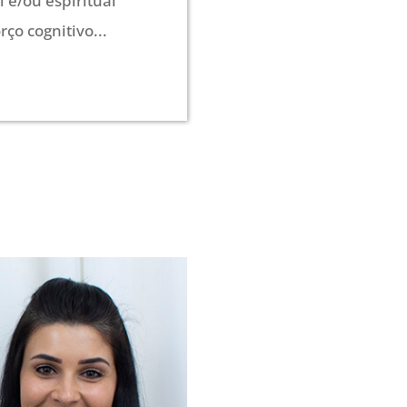
 e/ou espiritual
ço cognitivo...