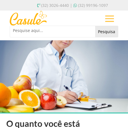
(32) 3026-4440 |
(32) 99196-1097
O quanto você está