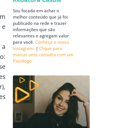
Sou focada em achar o
em
melhor conteúdo que já foi
publicado na rede e trazer
 e
informações que são
relevantes e agregam valor
para você.
Conheça o nosso
 a
Instagram.
|
Clique para
marcar uma consulta com um
o:
Psicólogo
se
es
),
es