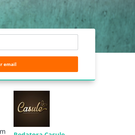
r email
am
Redatora Casule