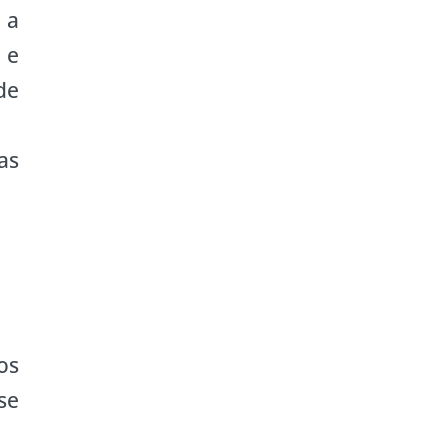
 a
 e
de
as
os
se