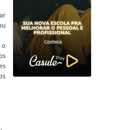
ar
ou
 o
os
es
os