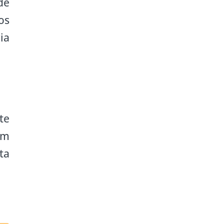
de
os
ia
te
em
ta