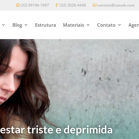
(32) 99196-1097
(32) 3026-4440
contato@casule.com
Blog
Estrutura
Materiais
Contato
Agen
estar triste e deprimida