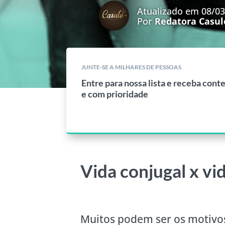
Atualizado em 08/0
Por
Redatora Casul
JUNTE-SE A MILHARES DE PESSOAS
Entre para nossa lista e receba cont
e com prioridade
Vida conjugal x vi
Muitos podem ser os motivos