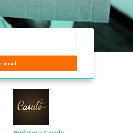
r email
Redatora Casule