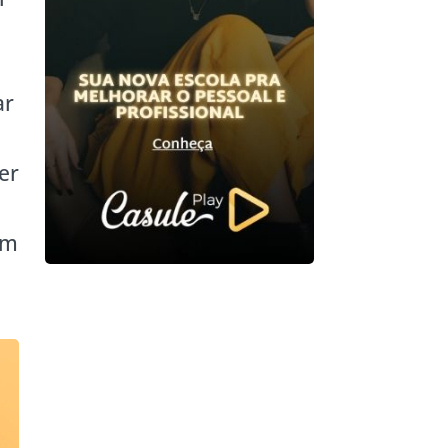
ar
er
um