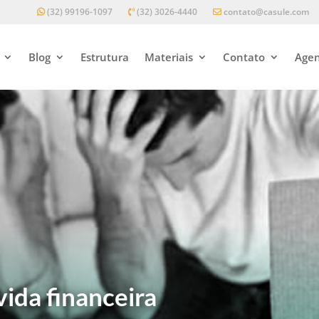
(32) 99196-1097
(32) 3026-4440
contato@casule.com
Blog
Estrutura
Materiais
Contato
Agen
vida financeira