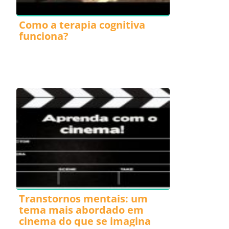
Como a terapia cognitiva
funciona?
Transtornos mentais: um
tema mais abordado em
cinema do que se imagina