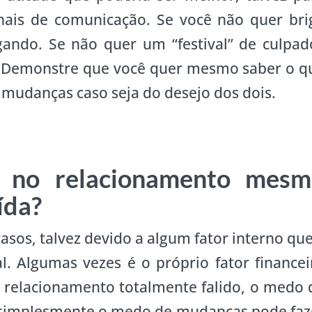
anais de comunicação. Se você não quer bri
ando. Se não quer um “festival” de culpad
 Demonstre que você quer mesmo saber o q
 mudanças caso seja do desejo dos dois.
a no relacionamento mesm
ída?
casos, talvez devido a algum fator interno que
. Algumas vezes é o próprio fator financei
elacionamento totalmente falido, o medo 
u simplesmente o medo de mudanças pode faz