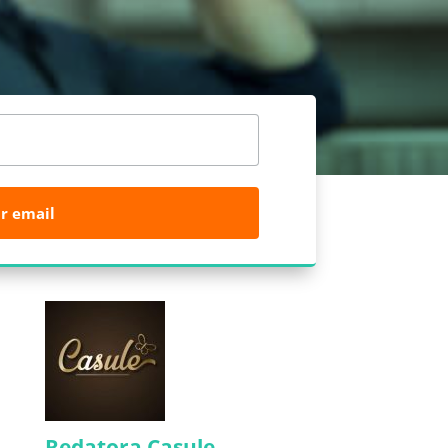
r email
Redatora Casule