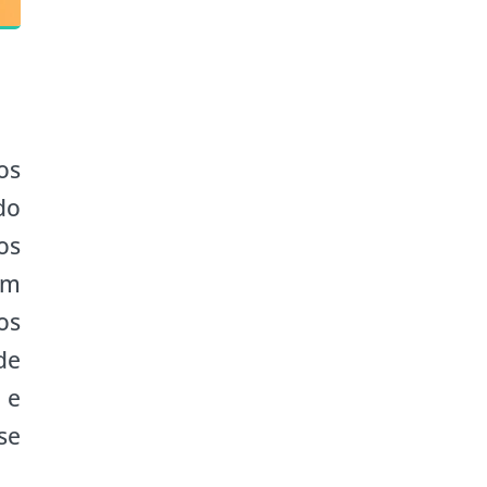
os
do
os
am
os
de
 e
se