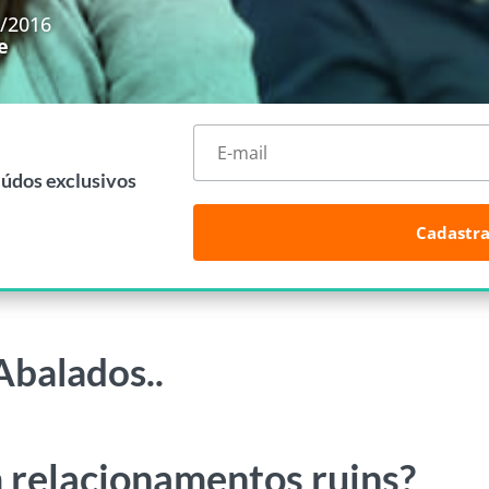
5/2016
e
eúdos exclusivos
Cadastra
balados..
m relacionamentos ruins?