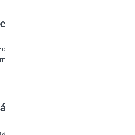
e
ro
am
á
ra