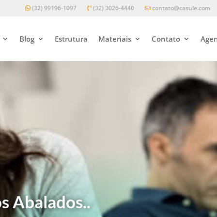
(32) 99196-1097
(32) 3026-4440
contato@casule.com
Blog
Estrutura
Materiais
Contato
Agen
s Abalados..