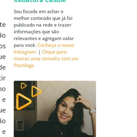
Sou focada em achar o
melhor conteúdo que já foi
te
publicado na rede e trazer
informações que são
ão
relevantes e agregam valor
os
para você.
Conheça o nosso
Instagram.
|
Clique para
ue
marcar uma consulta com um
Psicólogo
de
ir
no
 e
ue
ão
 e