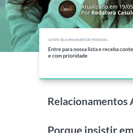
Atualizado em 19/0
Por
Redatora Casul
JUNTE-SE A MILHARES DE PESSOAS
Entre para nossa lista e receba cont
e com prioridade
Relacionamentos A
Porque insistir e