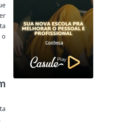
ue
er
ta
 o
em
ta
.