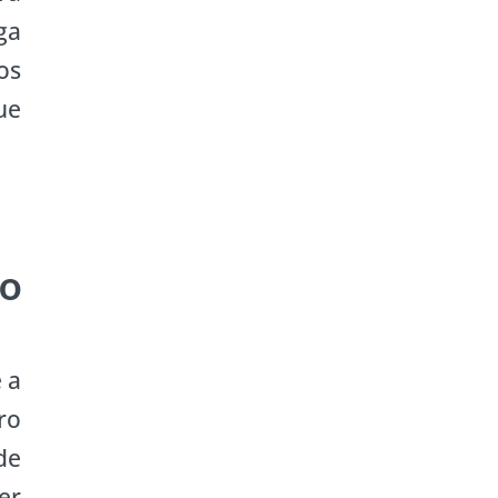
ga
os
ue
o
 a
ro
de
er