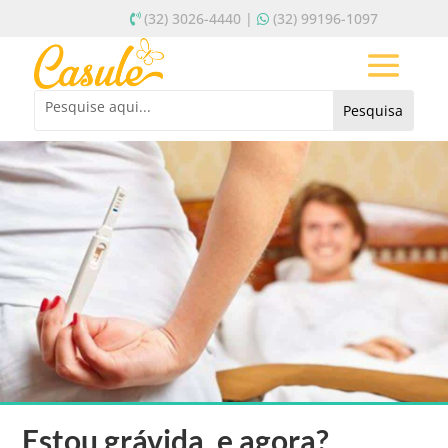
(32) 3026-4440 |
(32) 99196-1097
Estou grávida, e agora?