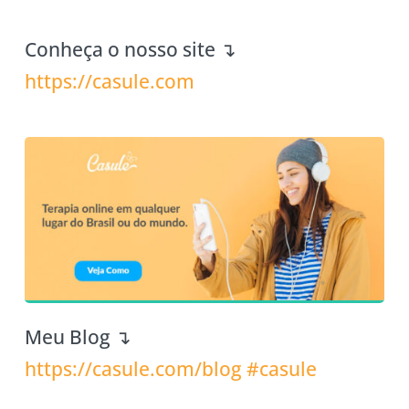
Conheça o nosso site ↴
https://casule.com
Meu Blog ↴
https://casule.com/blog
#casule