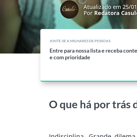
Atualizado em 25/0
Por
Redatora Casul
JUNTE-SE A MILHARES DE PESSOAS
Entre para nossa lista e receba cont
e com prioridade
O que há por trás d
Indisciplina. Grande dile