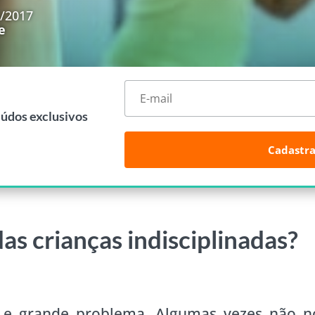
1/2017
e
eúdos exclusivos
Cadastra
as crianças indisciplinadas?
ma e grande problema. Algumas vezes não n