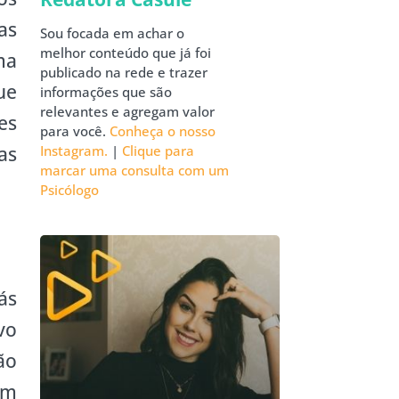
as
Sou focada em achar o
melhor conteúdo que já foi
ma
publicado na rede e trazer
ue
informações que são
relevantes e agregam valor
es
para você.
Conheça o nosso
as
Instagram.
|
Clique para
marcar uma consulta com um
Psicólogo
ás
vo
ão
em