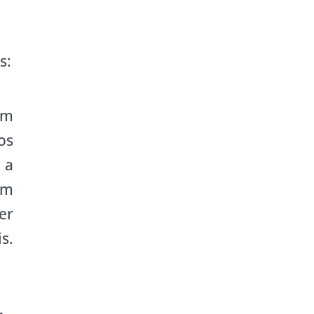
s:
em
os
 a
em
er
s.