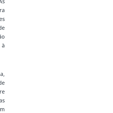
As
ra
es
de
ão
 à
a,
de
re
as
em