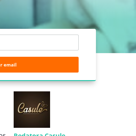
r email
os
Redatora Casule