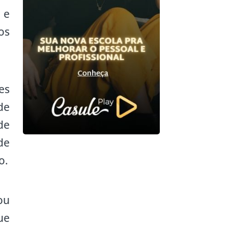
 e
os
es
de
de
de
o.
ou
ue