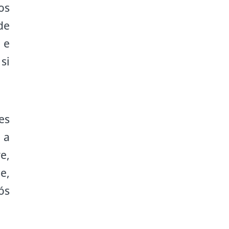
os
de
 e
si
es
 a
e,
e,
ós