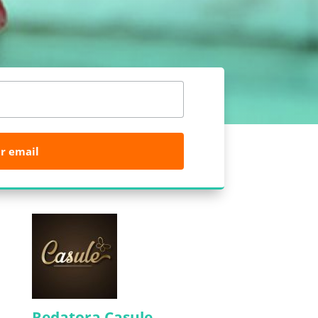
r email
m
Redatora Casule