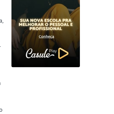
a,
r
a
o