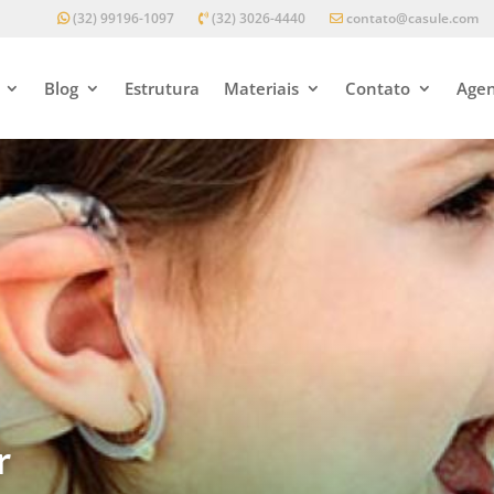
(32) 99196-1097
(32) 3026-4440
contato@casule.com
Blog
Estrutura
Materiais
Contato
Agen
r