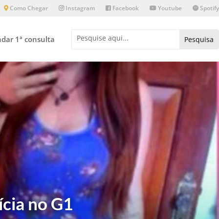
Como Chegar
Instagram
Facebook
Youtube
Spotify
dar 1ª consulta
ícia no G1