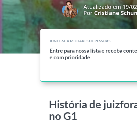
Atualizado em 19/0
Por
Cristiane Sch
JUNTE-SE A MILHARES DE PESSOAS
Entre para nossa lista e receba cont
e com prioridade
História de juizfo
no G1