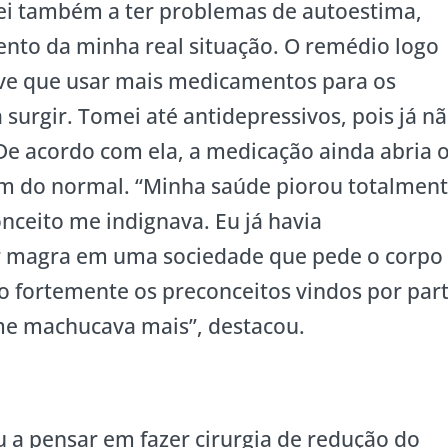
ssei também a ter problemas de autoestima,
ento da minha real situação. O remédio logo
tive que usar mais medicamentos para os
urgir. Tomei até antidepressivos, pois já n
De acordo com ela, a medicação ainda abria 
ém do normal. “Minha saúde piorou totalmen
onceito me indignava. Eu já havia
r magra em uma sociedade que pede o corpo
to fortemente os preconceitos vindos por par
 me machucava mais”, destacou.
u a pensar em fazer cirurgia de redução do