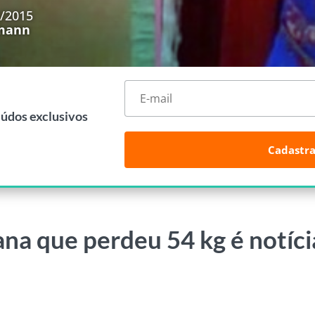
2/2015
umann
eúdos exclusivos
Cadastra
rana que perdeu 54 kg é notíci