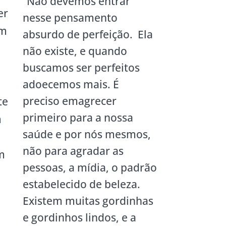
“Não devemos entrar
er
nesse pensamento
am
absurdo de perfeição. Ela
não existe, e quando
buscamos ser perfeitos
adoecemos mais. É
preciso emagrecer
te
primeiro para a nossa
m
saúde e por nós mesmos,
não para agradar as
m
pessoas, a mídia, o padrão
estabelecido de beleza.
Existem muitas gordinhas
e gordinhos lindos, e a