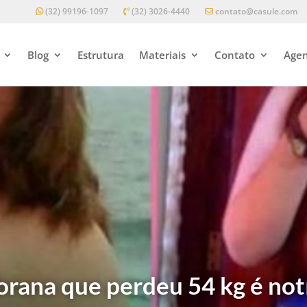
(32) 99196-1097
(32) 3026-4440
contato@casule.com
Blog
Estrutura
Materiais
Contato
Agen
forana que perdeu 54 kg é not