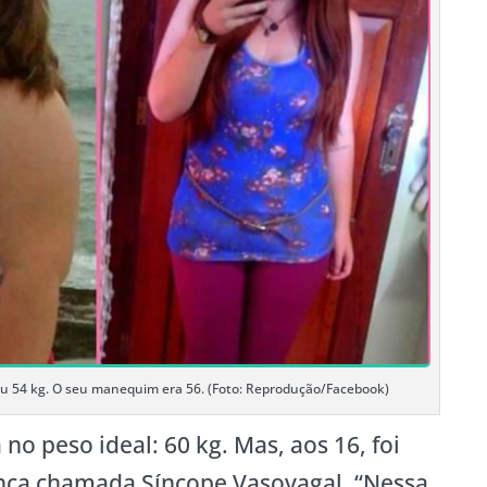
u 54 kg. O seu manequim era 56. (Foto: Reprodução/Facebook)
 no peso ideal: 60 kg. Mas, aos 16, foi
ça chamada Síncope Vasovagal. “Nessa