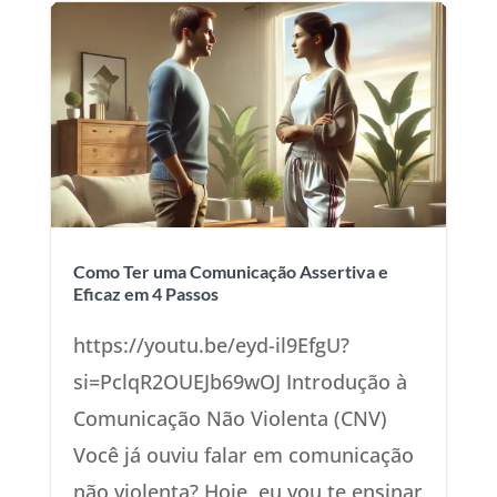
Como Ter uma Comunicação Assertiva e
Eficaz em 4 Passos
https://youtu.be/eyd-il9EfgU?
si=PclqR2OUEJb69wOJ Introdução à
Comunicação Não Violenta (CNV)
Você já ouviu falar em comunicação
não violenta? Hoje, eu vou te ensinar