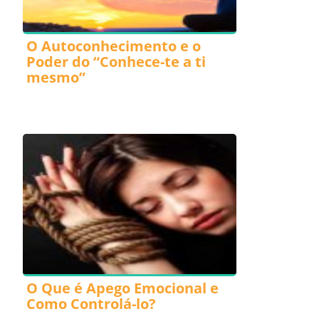
O Autoconhecimento e o
Poder do “Conhece-te a ti
mesmo”
O Que é Apego Emocional e
Como Controlá-lo?