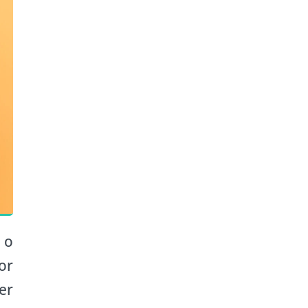
 o
or
er