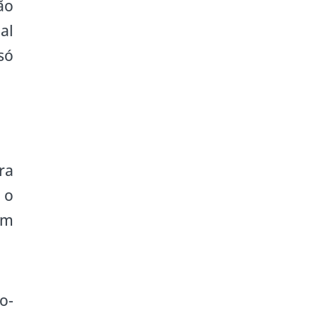
ão
al
só
ra
 o
Um
o-