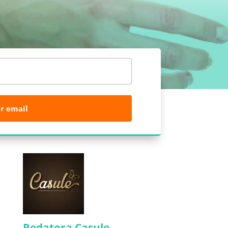
r email
Redatora Casule