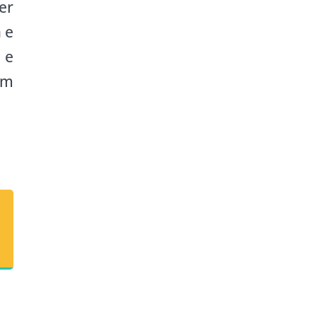
er
 e
 e
um