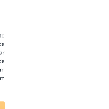
to
de
ar
de
ém
um