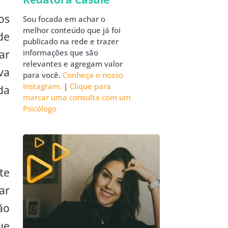
os
Sou focada em achar o
melhor conteúdo que já foi
de
publicado na rede e trazer
ar
informações que são
relevantes e agregam valor
va
para você.
Conheça o nosso
Instagram.
|
Clique para
da
marcar uma consulta com um
Psicólogo
te
ar
ão
ue