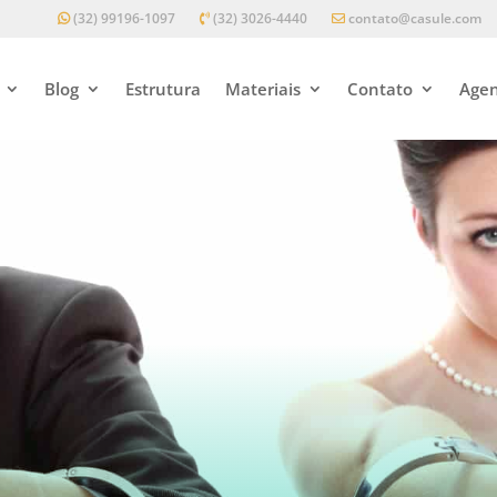
(32) 99196-1097
(32) 3026-4440
contato@casule.com
Blog
Estrutura
Materiais
Contato
Agen