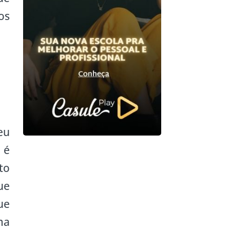
os
eu
 é
to
ue
ue
ma