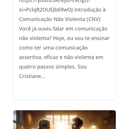
https://youtu.be/eyd-il9EfgU?
si=PclqR2OUEJb69wOJ Introdução à
Comunicação Não Violenta (CNV)
Você já ouviu falar em comunicação
não violenta? Hoje, eu vou te ensinar
como ter uma comunicação
assertiva, eficaz e não violenta em
quatro passos simples. Sou
Cristiane...