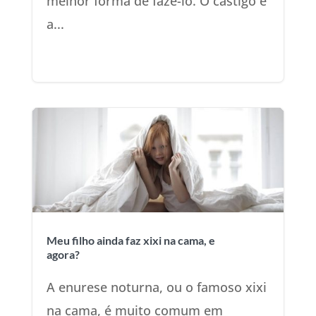
melhor forma de fazê-lo. O castigo é
a...
Meu filho ainda faz xixi na cama, e
agora?
A enurese noturna, ou o famoso xixi
na cama, é muito comum em