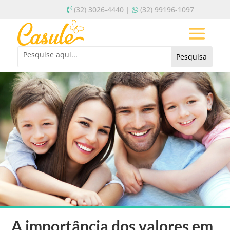
(32) 3026-4440 |
(32) 99196-1097
A importância dos valores em