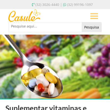
(32) 3026-4440 |
(32) 99196-1097
Suplementar vitaminas e