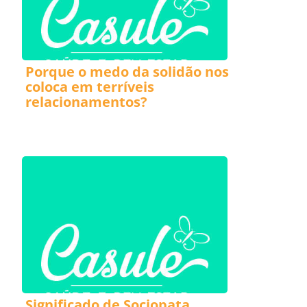
Porque o medo da solidão nos
coloca em terríveis
relacionamentos?
Significado de Sociopata