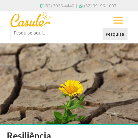
(32) 3026-4440 |
(32) 99196-1097
Resiliência