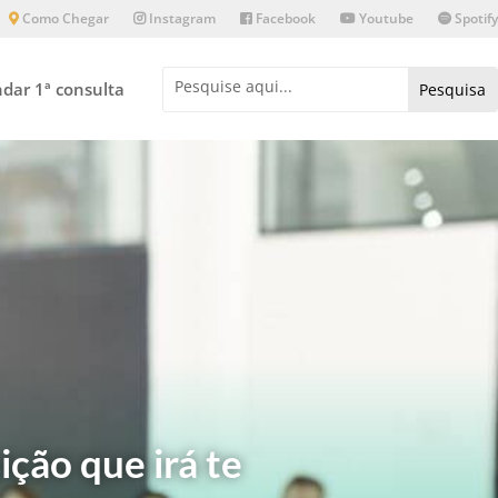
Como Chegar
Instagram
Facebook
Youtube
Spotify
dar 1ª consulta
ição que irá te