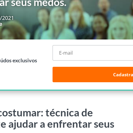
tar seus medos.
7/2021
e
eúdos exclusivos
Cadastra
costumar: técnica de
te ajudar a enfrentar seus