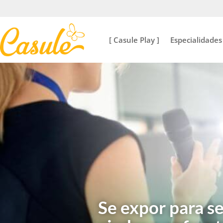
[ Casule Play ]
Especialidades
Se expor para se