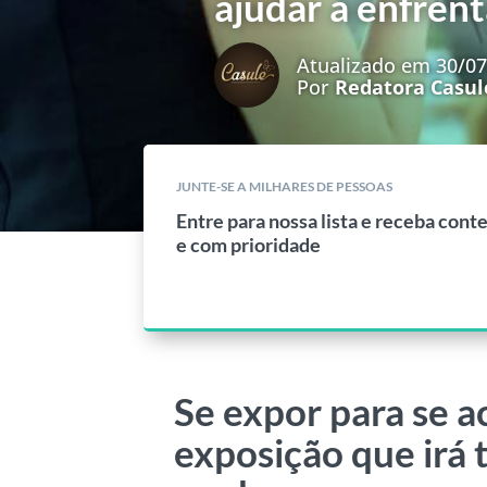
ajudar a enfren
Atualizado em 30/0
Por
Redatora Casul
JUNTE-SE A MILHARES DE PESSOAS
Entre para nossa lista e receba cont
e com prioridade
Se expor para se a
exposição que irá 