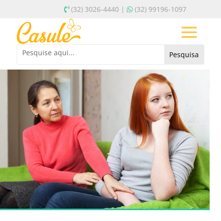
(32) 3026-4440 |
(32) 99196-1097