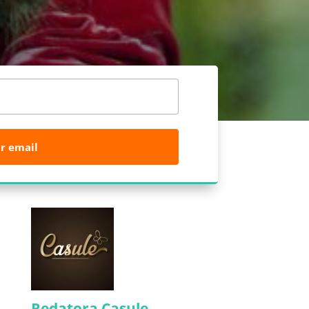
r email
Redatora Casule