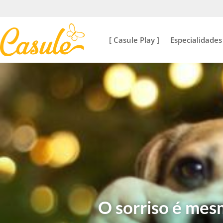
[ Casule Play ]
Especialidades
O sorriso é me