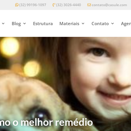
(32) 99196-1097
(32) 3026-4440
contato@casule.com
Blog
Estrutura
Materiais
Contato
Agen
smo o melhor remédio