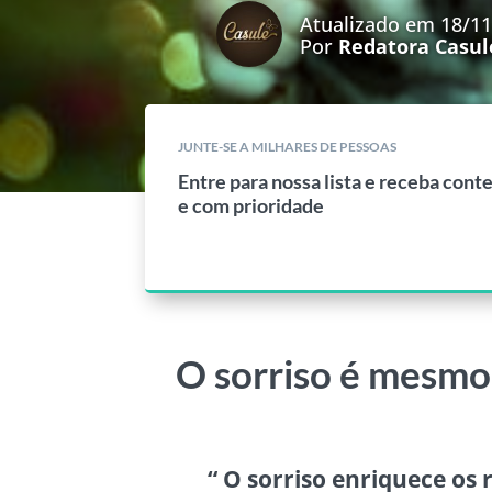
Atualizado em 18/1
Por
Redatora Casul
JUNTE-SE A MILHARES DE PESSOAS
Entre para nossa lista e receba cont
e com prioridade
O sorriso é mesmo
“ O sorriso enriquece o