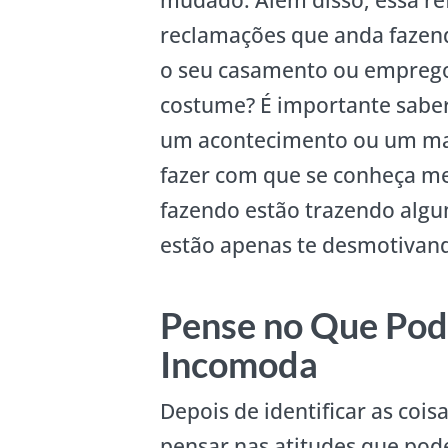
mudado. Além disso, essa ref
reclamações que anda fazend
o seu casamento ou emprego
costume? É importante saber
um acontecimento ou um mal-
fazer com que se conheça me
fazendo estão trazendo algu
estão apenas te desmotivan
Pense no Que Pod
Incomoda
Depois de identificar as co
pensar nas atitudes que pod