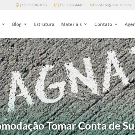
(32) 99196-1097
(32) 3026-4440
contato@casule.com
Blog
Estrutura
Materiais
Contato
Agen
omodação Tomar Conta de Su