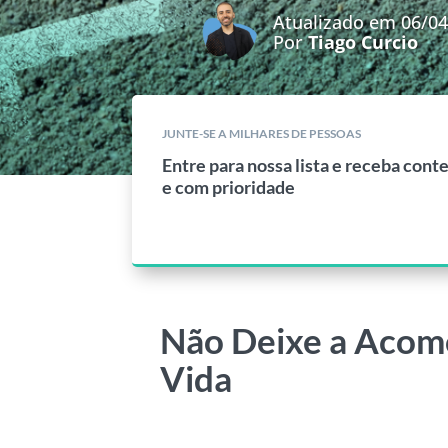
Atualizado em 06/0
Por
Tiago Curcio
JUNTE-SE A MILHARES DE PESSOAS
Entre para nossa lista e receba cont
e com prioridade
Não Deixe a Acom
Vida