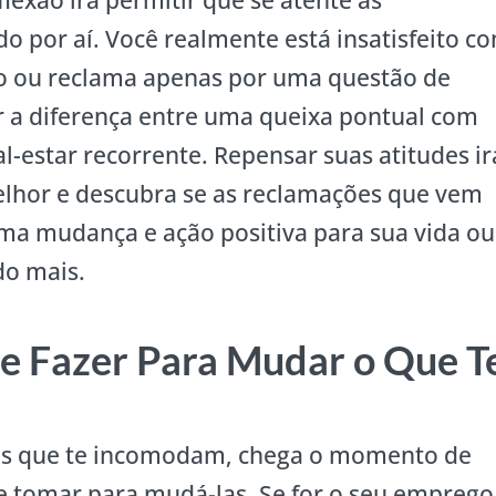
lexão irá permitir que se atente às
o por aí. Você realmente está insatisfeito c
 ou reclama apenas por uma questão de
 a diferença entre uma queixa pontual com
estar recorrente. Repensar suas atitudes ir
lhor e descubra se as reclamações que vem
ma mudança e ação positiva para sua vida ou
do mais.
e Fazer Para Mudar o Que T
isas que te incomodam, chega o momento de
e tomar para mudá-las. Se for o seu emprego