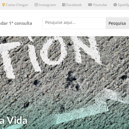
Como Chegar
Instagram
Facebook
Youtube
Spotify
dar 1ª consulta
a Vida