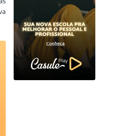
as
va