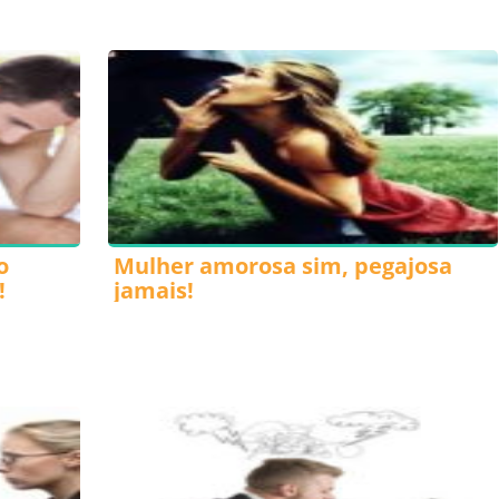
o
Mulher amorosa sim, pegajosa
!
jamais!