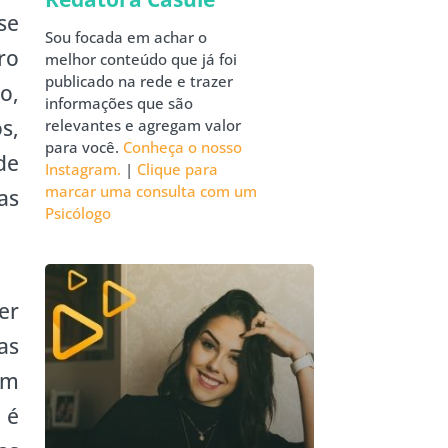
se
Sou focada em achar o
ro
melhor conteúdo que já foi
publicado na rede e trazer
o,
informações que são
s,
relevantes e agregam valor
para você.
Conheça o nosso
de
Instagram.
|
Clique para
marcar uma consulta com um
as
Psicólogo
er
as
om
 é