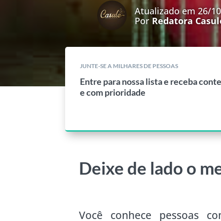
Atualizado em 26/1
Por
Redatora Casul
JUNTE-SE A MILHARES DE PESSOAS
Entre para nossa lista e receba cont
e com prioridade
Deixe de lado o m
Você conhece pessoas c