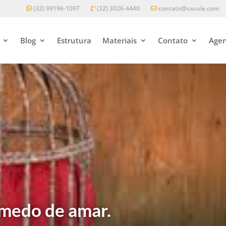
(32) 99196-1097
(32) 3026-4440
contato@casule.com
Blog
Estrutura
Materiais
Contato
Agen
 medo de amar.