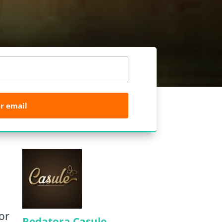
r email
or
Redatora Casule