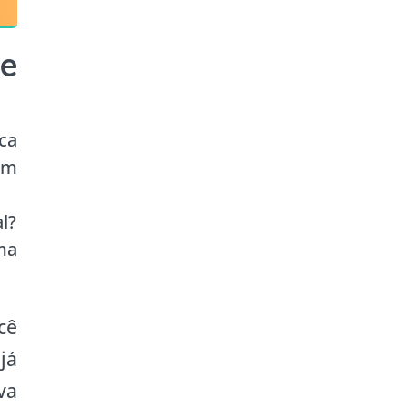
de
ca
em
l?
uma
cê
já
va