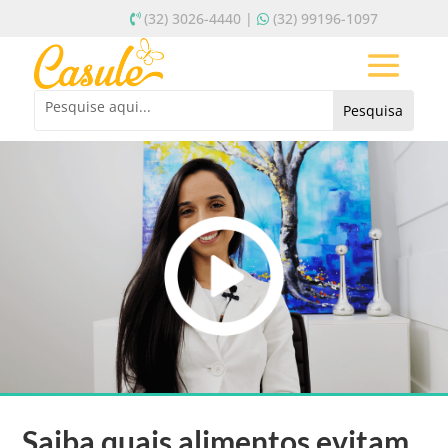
(32) 3026-4440 |
(32) 99196-1097
Saiba quais alimentos evitam