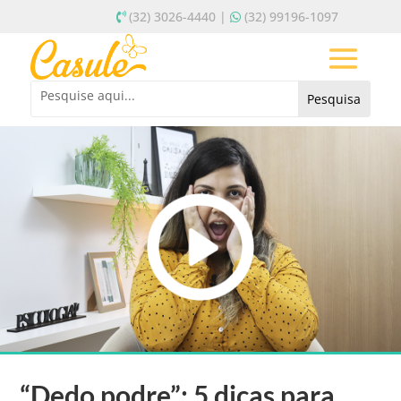
(32) 3026-4440 |
(32) 99196-1097
“Dedo podre”: 5 dicas para