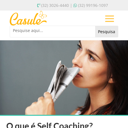
(32) 3026-4440 |
(32) 99196-1097
O que é Self Coaching?