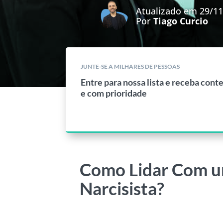
Atualizado em 29/1
Por
Tiago Curcio
JUNTE-SE A MILHARES DE PESSOAS
Entre para nossa lista e receba cont
e com prioridade
Como Lidar Com u
Narcisista?