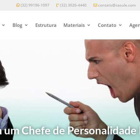
(32) 99196-1097
(32) 3026-4440
contato@casule.com
Blog
Estrutura
Materiais
Contato
Agen
um Chefe de Personalidade N