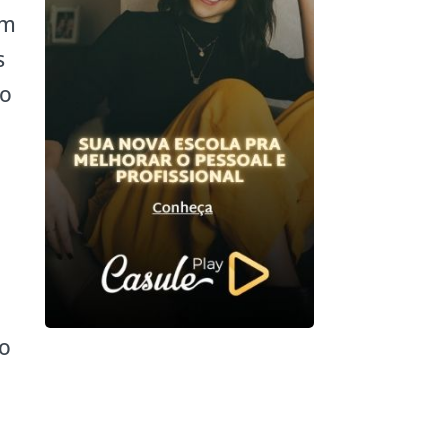
am
s
ão
a
lo