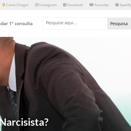
Como Chegar
Instagram
Facebook
Youtube
Spotify
dar 1ª consulta
arcisista?