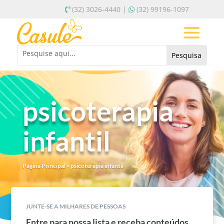
(32) 3026-4440 |
(32) 99196-1097
psicoterapia
infantil
Página Principal
»
psicoterapia infantil
JUNTE-SE A MILHARES DE PESSOAS
Entre para nossa lista e receba conteúdos