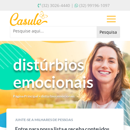
(32) 3026-4440 |
(32) 99196-1097
distúrbios
emocionais
Página Principal
»
distúrbios emocionais
JUNTE-SE A MILHARES DE PESSOAS
Entre para nossa lista e receba conteúdos