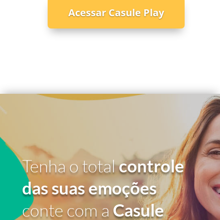
Acessar Casule Play
Tenha o total
controle
das suas emoções
conte com a
Casule