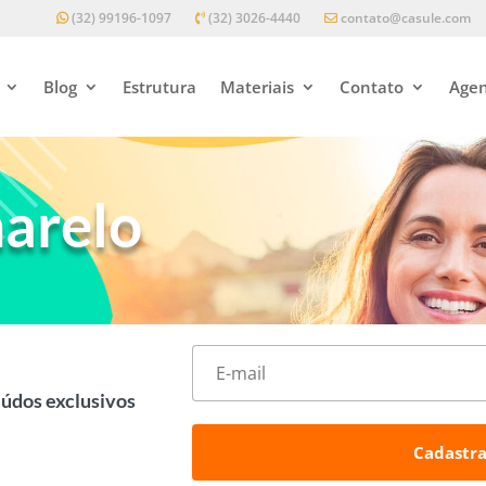
(32) 99196-1097
(32) 3026-4440
contato@casule.com
Blog
Estrutura
Materiais
Contato
Agen
arelo
eúdos exclusivos
Cadastra