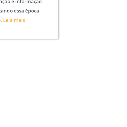
nção e informação
cando essa época
o.
Leia mais