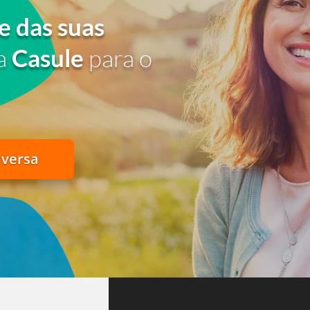
e das suas
a
Casule
para o
nversa