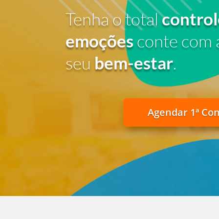
Tenha o total
control
emoções
conte com 
seu
bem-estar
.
Agendar 1ª Co