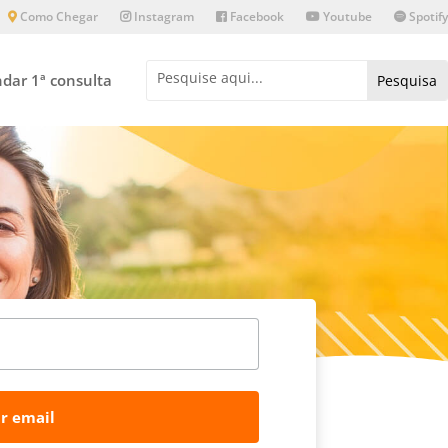
Como Chegar
Instagram
Facebook
Youtube
Spotify
dar 1ª consulta
r email