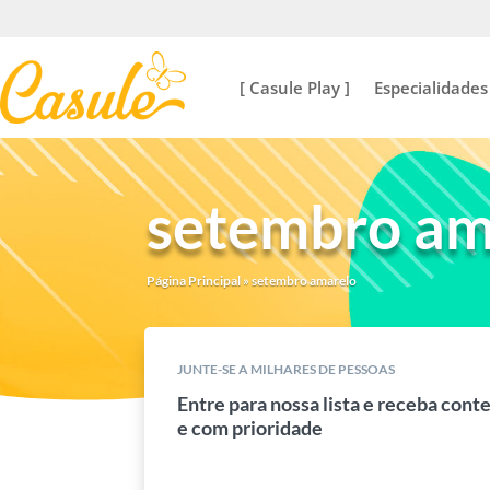
[ Casule Play ]
Especialidades
setembro am
Página Principal
»
setembro amarelo
JUNTE-SE A MILHARES DE PESSOAS
Entre para nossa lista e receba cont
e com prioridade