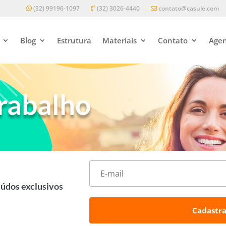
(32) 99196-1097
(32) 3026-4440
contato@casule.com
Blog
Estrutura
Materiais
Contato
Agen
trabalho
eúdos exclusivos
Cadastra