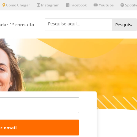
Como Chegar
Instagram
Facebook
Youtube
Spotify
dar 1ª consulta
r email