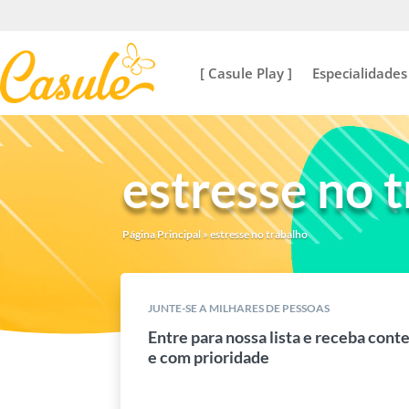
[ Casule Play ]
Especialidades
estresse no 
Página Principal
»
estresse no trabalho
JUNTE-SE A MILHARES DE PESSOAS
Entre para nossa lista e receba cont
e com prioridade