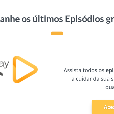
nhe os últimos Episódios g
Assista todos os
epi
a cuidar da sua 
qua
Ace