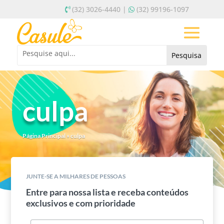
(32) 3026-4440 |
(32) 99196-1097
culpa
Página Principal
»
culpa
JUNTE-SE A MILHARES DE PESSOAS
Entre para nossa lista e receba conteúdos
exclusivos e com prioridade