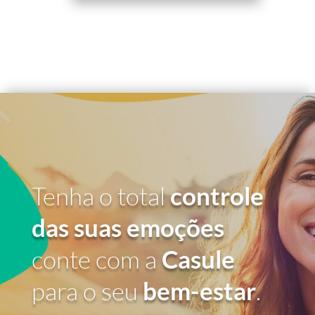
Tenha o total
controle
das suas emoções
conte com a
Casule
para o seu
bem-estar
.