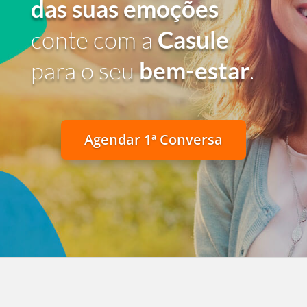
das suas emoções
conte com a
Casule
para o seu
bem-estar
.
Agendar 1ª Conversa