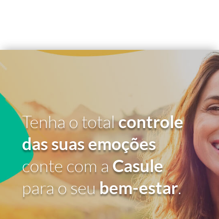
Tenha o total
controle
das suas emoções
conte com a
Casule
para o seu
bem-estar
.