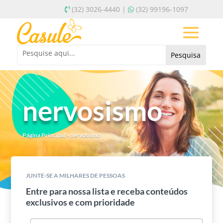
(32) 3026-4440 |
(32) 99196-1097
nervosismo
Página Principal
»
nervosismo
JUNTE-SE A MILHARES DE PESSOAS
Entre para nossa lista e receba conteúdos
exclusivos e com prioridade